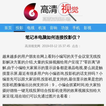
首页
投影
电视
机顶
音响
功放
手机
影视
家庭
无线
仪
盒
笔记本电脑如何连接投影仪？
影院
耳机
高清视觉网
2019-03-12 15:37:45
点击：
越来越多的用户朋友在网上看到小编写的关于会议室无线投
影解决方案的介绍,大量的实操视频给用户呈现了“零距离”讲
解,由于小编给大家展示的显示设备都是液晶电视,要么就是触
摸显示屏,最近有很多用户向小编咨询,投影机的话支持吗？小
编首先可以跟大家说明,投影机是支持的,最佳显示效果是您的
投影机图像输出比例支持16：9，小编会抓紧时间,给大家拍
摄好德恪一键无线投屏结合投影机使用的效果视频实拍给大
家呈现,现在咱们可以先通过图片去看看：