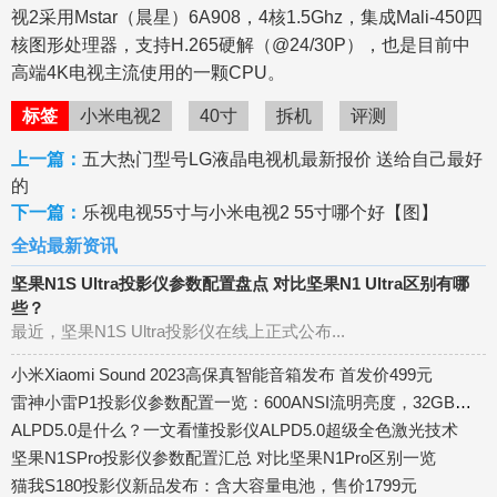
视2采用Mstar（晨星）6A908，4核1.5Ghz，集成Mali-450四
核图形处理器，支持H.265硬解（@24/30P），也是目前中
高端4K电视主流使用的一颗CPU。
标签
小米电视2
40寸
拆机
评测
上一篇：
五大热门型号LG液晶电视机最新报价 送给自己最好
的
下一篇：
乐视电视55寸与小米电视2 55寸哪个好【图】
全站最新资讯
坚果N1S Ultra投影仪参数配置盘点 对比坚果N1 Ultra区别有哪
些？
最近，坚果N1S Ultra投影仪在线上正式公布...
小米Xiaomi Sound 2023高保真智能音箱发布 首发价499元
雷神小雷P1投影仪参数配置一览：600ANSI流明亮度，32GB内存
ALPD5.0是什么？一文看懂投影仪ALPD5.0超级全色激光技术
坚果N1SPro投影仪参数配置汇总 对比坚果N1Pro区别一览
猫我S180投影仪新品发布：含大容量电池，售价1799元