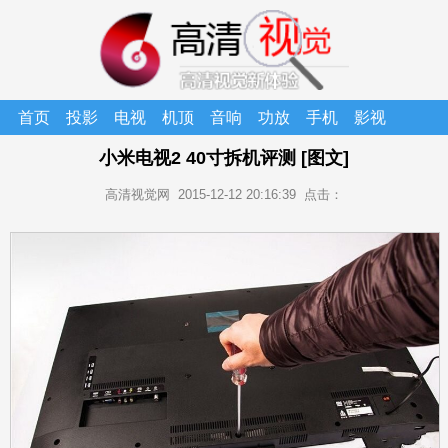
首页
投影
电视
机顶
音响
功放
手机
影视
家庭
无线
仪
盒
小米电视2 40寸拆机评测 [图文]
影院
耳机
高清视觉网
2015-12-12 20:16:39
点击：